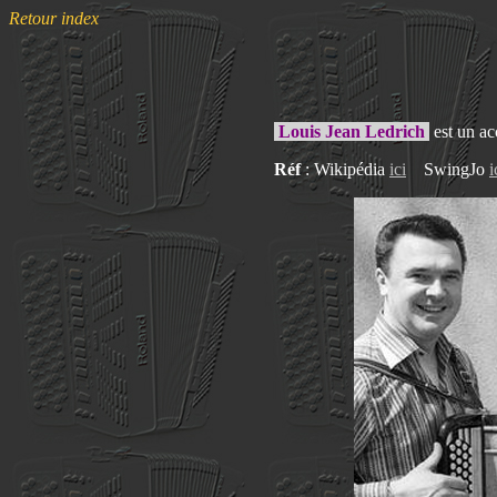
Retour index
Louis Jean Ledrich
est un ac
Réf
: Wikipédia
ici
SwingJo
i