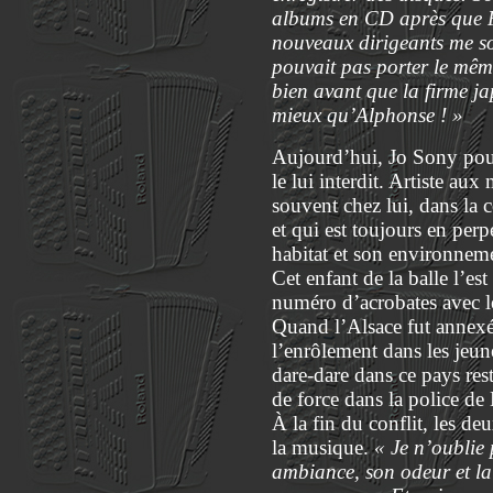
albums en CD après que Pie
nouveaux dirigeants me so
pouvait pas porter le même
bien avant que la firme j
mieux qu’Alphonse ! »
Aujourd’hui, Jo Sony pour
le lui interdit. Artiste aux
souvent chez lui, dans la c
et qui est toujours en per
habitat et son environneme
Cet enfant de la balle l’es
numéro d’acrobates avec le
Quand l’Alsace fut annexée
l’enrôlement dans les jeune
dare-dare dans ce pays res
de force dans la police de
À la fin du conflit, les d
la musique.
« Je n’oublie 
ambiance, son odeur et la 