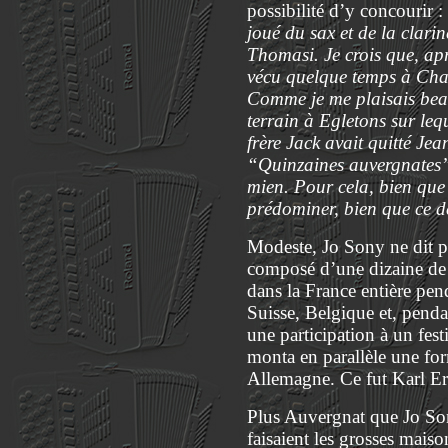
possibilité d’y concourir :
joué du sax et de la clari
Thomasi. Je crois que, apr
vécu quelque temps à Chau
Comme je me plaisais beau
terrain à Egletons sur leq
frère Jack avait quitté Je
“Quinzaines auvergnates” a
mien. Pour cela, bien que
prédominer, bien que ce de
Modeste, Jo Sony ne dit pas 
composé d’une dizaine de 
dans la France entière pen
Suisse, Belgique et, pendan
une participation à un fest
monta en parallèle une for
Allemagne. Ce fut Karl Er
Plus Auvergnat que Jo Son
faisaient les grosses maiso