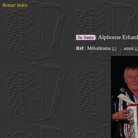
Retour index
Alphonse Erhar
Jo Sony
(
Réf
: Mélodirama
ici
. aussi
ic