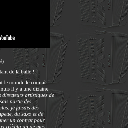
é)
ant de la balle !
ut le monde le connaît
nuis il y a une dizaine
 directeurs artistiques de
ais partie des
us, je faisais des
mpette, du saxo et de
igner un contrat pour
et réédita un de mes