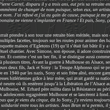
rre Carrel, disparu il y a trois ans, eut pris sa retraite e
mmèrent de changer de nom puisque, selon eux, un artiste
 nom. J’ai refusé et j’ai eu gain de cause, puisque je me
aponaise ne vienne s’implanter en France ! Et puis, Sony
rait prendre à son tour une retraite bien méritée, mais s
 multiples facettes, toujours sur les routes pour animer des ba
oquette maison d’Egletons (19) qu’il s’était fait bâtir il y 
pétuel chantier. Avec Simone, son épouse, il adore construi
nt. Et comme c’est un bec fin, il se distingue aussi comme 
t à plusieurs titres. Avant la guerre à Mulhouse en Alsace, 
urs deux fils, Jack et Sony : la Troupe Alphonso qui se pr
 en 1940 par les nazis, Sony et son frère aîné, encore gam
sses hitlériennes grâce à leur mère, qui avait gardé sa nation
té neutre où ils restèrent jusqu’à la Libération de l’Alsace
 Mulhouse, M. Erhard père milita dans la Résistance au péril
eux adolescents regagnèrent Mulhouse et se lancèrent à fond
pas que je viens du cirque,
dit Jo Sony,
j’y reviens toujour
solidarité entre tous les artistes. Jean Brun m’a permis, il