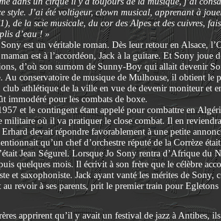
me dans un cirque il y a toujours de la musique, j’ai cons
ce style. J’ai été voltigeur, clown musical, apprenant à jou
1), de la scie musicale, du cor des Alpes et des cuivres, fa
plis d’eau ! »
Sony est un véritable roman. Dès leur retour en Alsace, l’
ie, maman est à l’accordéon, Jack à la guitare. Et Sony jou
rsions, d’où son surnom de Sunny-Boy qui allait devenir S
re. Au conservatoire de musique de Mulhouse, il obtient le
u club athlétique de la ville en vue de devenir moniteur et 
 goût immodéré pour les combats de boxe.
 1957 et le contingent étant appelé pour combattre en Algé
 militaire où il va pratiquer le close combat. Il en reviendr
 Erhard devait répondre favorablement à une petite annon
mentionnait qu’un chef d’orchestre réputé de la Corrèze était
C’était Jean Ségurel. Lorsque Jo Sony rentra d’Afrique du No
uis quelques mois. Il écrivit à son frère que le célèbre acc
te et saxophoniste. Jack ayant vanté les mérites de Sony, ce
t au revoir à ses parents, prit le premier train pour Egletons 
es apprirent qu’il y avait un festival de jazz à Antibes, il