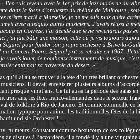
« J’en suis revenu avec le 1er prix de jazz moderne au vib
nette dans la fosse d’orchestre du théâtre de Mulhouse , sou
ès m’être marié à Marseille, je ne me suis plus guère arrêté
meil avec quelques autres musiciens. J’avais réussi à mett
coup en Corrèze, j’ai décidé que je ne reviendrais pas en 
uel j’ai fait bâtir une maison, celle où je vis toujours auj
an Ségurel pour fonder son propre orchestre à Brive-la-Gail
u Concert Pacra, Ségurel prit sa retraite en 1967. J’étais
 je savais jouer de nombreux instruments de musique, c’est
rnier entamait sa traversée du désert. »
qu’il allait se trouver à la tête d’un très brillant orchestre 
musiciens. Il devait enregistrer plusieurs albums d’accord
dant presque vingt ans. Ce fut aussi la période des galas en
t trois ans, les fêtes franco-allemandes dans le secteur fra
ival de folklore à Rio de Janeiro. Et comme sommeille en lui
mation typique pour animer les traditionnelles fêtes de la 
hardt und sie Orchester !
y, tu meurs. Constatant comme beaucoup de ses collègues
ns de disques à l’accordéon, il a fondé il y a une vingtaine