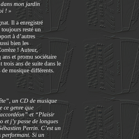
ve dans mon jardin
i ! »
nat. Il a enregistré
 toujours resté un
port à d’autres
ussi bien les
Corrèze ! Auteur,
q ans et promu sociétaire
 trois ans de suite dans le
 de musique différents.
 Fête”, un CD de musique
de ce genre que
’accordéon” et “Plaisir
o et j’y passe de longues
Sébastien Perrin. C’est un
s performant. Si un