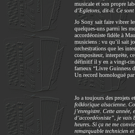
musicale et son propre lab
d’Egletons, dit-il. Ce son
Jo Sony sait faire vibrer l
quelques-uns parmi les mei
accordéoniste fidèle à Mau
musiciens : vu qu’il sait j
orchestrations que les int
compositeur, interprète, ce
définitif il y en a vingt-c
fameux “Livre Guinness de
Un record homologué par h
Jo a toujours des projets e
folklorique alsacienne. Co
j’enregistre. Cette année,
d’accordéoniste”, je vais 
heures. Si ça ne me convie
remarquable technicien et 