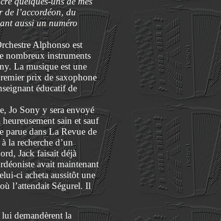
acré quelques-uns de mes
er de l’accordéon, du
isant aussi un numéro
Orchestre Alphonso est
e de nombreux instruments
ony. La musique est une
 premier prix de saxophone
enseignant éducatif de
rie, Jo Sony y sera envoyé
a heureusement sain et sauf
ce parue dans La Revue de
 à la recherche d’un
rd, Jack faisait déjà
ordéoniste avait maintenant
lui-ci acheta aussitôt une
où l’attendait Ségurel. Il
s lui demandèrent la