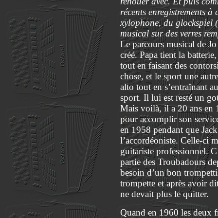
renouer avec. Et puis com
récents enregistrements à 
xylophone, du glockspiel (
musical sur des verres rem
Le parcours musical de Jo 
créé. Papa tient la batter
tout en faisant des conto
chose, et le sport une aut
alto tout en s’entraînant a
sport. Il lui est resté un
Mais voilà, il a 20 ans en
pour accomplir son service
en 1958 pendant que Jack
l’accordéoniste. Celle-ci 
guitariste professionnel. 
partie des Troubadours dep
besoin d’un bon trompettis
trompette et après avoir di
ne devait plus le quitter.
Quand en 1960 les deux frèr