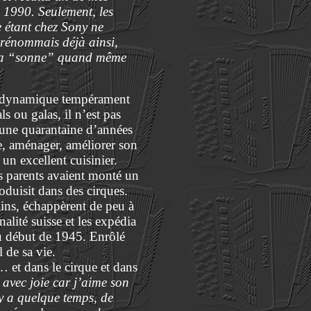
n 1990. Seulement, les
 étant chez Sony ne
 prénommais déjà ainsi,
, ça “sonne” quand même
on dynamique tempérament
ls ou galas, il n’est pas
a une quarantaine d’années
re, aménager, améliorer son
un excellent cuisinier.
ses parents avaient monté un
oduisit dans des cirques.
ins, échappèrent de peu à
alité suisse et les expédia
 au début de 1945. Enrôlé
 de sa vie.
… et dans le cirque et dans
s avec joie car j’aime son
 y a quelque temps, de