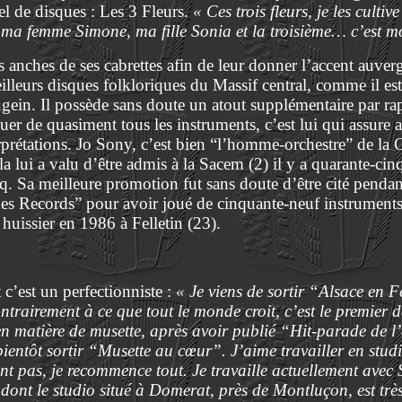
el de disques : Les 3 Fleurs.
« Ces trois fleurs, je les culti
t ma femme Simone, ma fille Sonia et la troisième… c’est mo
es anches de ses cabrettes afin de leur donner l’accent auverg
lleurs disques folkloriques du Massif central, comme il est
gein. Il possède sans doute un atout supplémentaire par rap
ouer de quasiment tous les instruments, c’est lui qui assure a
erprétations. Jo Sony, c’est bien “l’homme-orchestre” de la 
la lui a valu d’être admis à la Sacem (2) il y a quarante-cin
inq. Sa meilleure promotion fut sans doute d’être cité pendant
s Records” pour avoir joué de cinquante-neuf instruments
uissier en 1986 à Felletin (23).
t c’est un perfectionniste :
« Je viens de sortir “Alsace en
ntrairement à ce que tout le monde croit, c’est le premier 
 en matière de musette, après avoir publié “Hit-parade de l
bientôt sortir “Musette au cœur”. J’aime travailler en studi
nt pas, je recommence tout. Je travaille actuellement avec 
dont le studio situé à Domerat, près de Montluçon, est trè