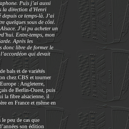
raphone. Puis j’ai aussi
s la direction d’Henri
 depuis ce temps-là. J’ai
re quelques sous de côté.
Alsace. J’ai pu acheter un
ourd’hui. Entre-temps, mon
larde. Après les
 donc libre de former le
 l’accordéon qui devait
de bals et de variétés
éon chez CBS et tourner
 Europe : Angleterre,
nçais de Berlin-Ouest, puis
 la fibre alsacienne, il
bière en France et même en
 le peu de cas que
 d’années son édition