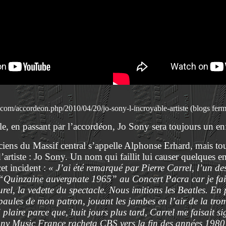
com/accordeon.php/2010/04/20/jo-sony-l-incroyable-artiste (blogs ferm
le, en passant par l’accordéon, Jo Sony sera toujours un enf
ciens du Massif central s’appelle Alphonse Erhard, mais to
rtiste : Jo Sony. Un nom qui faillit lui causer quelques en
et incident :
« J’ai été remarqué par Pierre Carrel, l’un des
“Quinzaine auvergnate 1965” au Concert Pacra car je fais
l, la vedette du spectacle. Nous imitions les Beatles. En pl
épaules de mon patron, jouant les jambes en l’air de la tro
 plaire parce que, huit jours plus tard, Carrel me faisait s
Sony Music France racheta CBS vers la fin des années 1980 