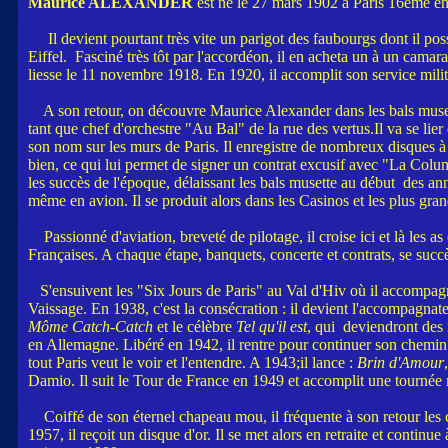
Maurice ALEXANDER
est né le 27 mars 1902 à Paris 16ème en 
Il devient pourtant très vite un parigot des faubourgs dont il possè
Eiffel. Fasciné très tôt par l'accordéon, il en acheta un à un cama
liesse le 11 novembre 1918. En 1920, il accomplit son service mili
A son retour, on découvre Maurice Alexander dans les bals muse
tant que chef d'orchestre "Au Bal" de la rue des vertus.Il va se li
son nom sur les murs de Paris. Il enregistre de nombreux disques 
bien, ce qui lui permet de signer un contrat excusif avec "La Columb
les succès de l'époque, délaissant les bals musette au début des an
même en avion. Il se produit alors dans les Casinos et les plus gran
Passionné d'aviation, breveté de pilotage, il croise ici et là les a
Françaises. A chaque étape, banquets, concerte et contrats, se suc
S'ensuivent les "Six Jours de Paris" au Val d'Hiv où il accompa
Vaissage. En 1938, c'est la consécration : il devient l'accompagna
Môme Catch-Catch
et le célèbre
Tel qu'il est
, qui deviendront des
en Allemagne. Libéré en 1942, il rentre pour continuer son chemin
tout Paris veut le voir et l'entendre. A 1943;il lance :
Brin d'Amour
Damio. Il suit le Tour de France en 1949 et accomplit une tournée
Coiffé de son éternel chapeau mou, il fréquente à son retour les ca
1957, il reçoit un disque d'or. Il se met alors en retraite et con