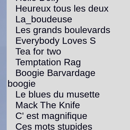
L
Heureux tous les deux
S
Q
P
La_boudeuse
M
S
Les grands boulevards
E
s
L
Everybody Loves S
B
E
Tea for two
E
N
C
Temptation Rag
Boogie Barvardage
boogie
Le blues du musette
Mack The Knife
C' est magnifique
Ces mots stupides