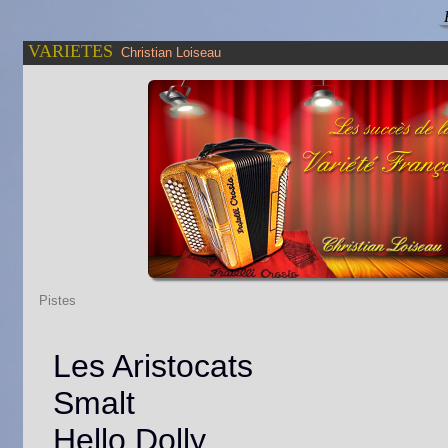
R
VARIETES
Christian Loiseau
Pistes
B
T
Les Aristocats
d
I
Smalt
I
B
H
Hello Dolly
S