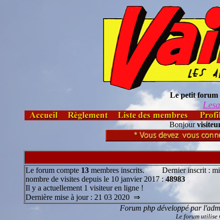
Le petit forum 
Lesa
Bonjour
visiteu
Le forum compte
13
membres inscrits. Dernier inscrit : m
nombre de visites depuis le 10 janvier 2017 :
48983
Il y a actuellement 1 visiteur en ligne !
Dernière mise à jour : 21 03 2020 ⇒
Forum php développé par l'admi
Le forum utilise 